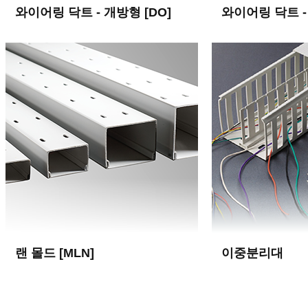
와이어링 닥트 - 개방형 [DO]
와이어링 닥트 - 
● 길이 : 2 M
● 색상 : 백색, 회색, Ro
● 선이 통과하는 구멍 상부에 홈이 있어 전선을
● 촘촘한 Hole 간격에
간단하게 통과시킬 수 있음.
인출 가능
● UL인증 획득(E216771)
● 몸체와 카바 결합이 
랜 몰드 [MLN]
이중분리대
● 길이 : 1M, 2M
● 재질: 자기소화성, 휨방지
● 고강도, 내 충격성, 자기소화성 P.V.C. 재질을
● 난연성 실험 -UL94, V
사용, 휨, 부러짐 방지.다양한 색상으로 실내의
● SERVO의 신호선과 