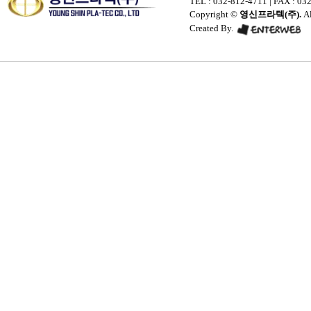
TEL : 032-812-4711
| FAX : 032
Copyright ©
영신프라텍(주).
Al
Created By.