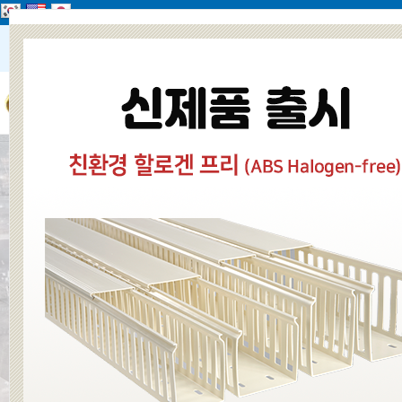
add
즐겨찾기
하위
수 · 배전반