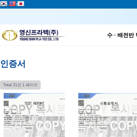
add
즐겨찾기
하위
수 · 배전반
인증서
Total 21건
1 페이지