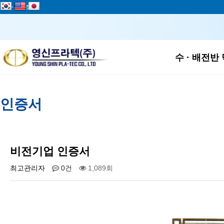
add
즐겨찾기
하위
수 · 배전반
인증서
비전기업 인증서
최고관리자
0건
1,089회