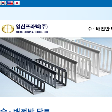
add
즐겨찾기
하위
수 · 배전반
수 · 배전반 닥트